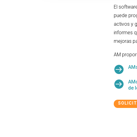
El softwar
puede prog
activos y 
informes q
mejoras pa
AM propor

AMs

AMo
de 
SOLICI