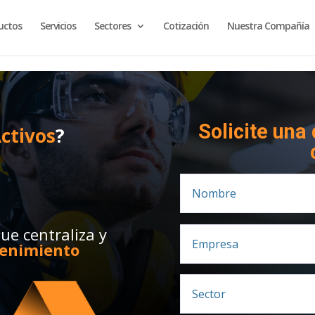
uctos
Servicios
Sectores
Cotización
Nuestra Compañía
Solicite una
ctivos
?
e centraliza y
tenimiento