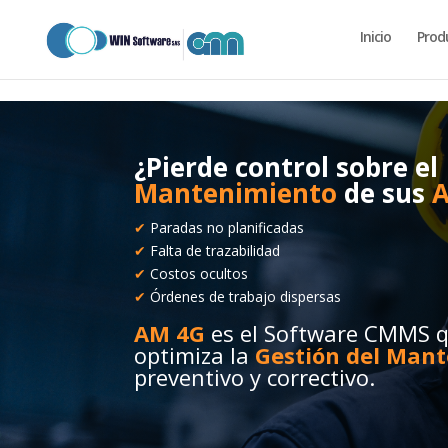
codigo_completo_para_pegar.txt
Inicio
Prod
¿Pierde control sobre el
Mantenimiento
de sus
A
✔
Paradas no planificadas
✔
Falta de trazabilidad
✔
Costos ocultos
✔
Órdenes de trabajo dispersas
AM 4G
es el Software CMMS qu
optimiza la
Gestión del Man
preventivo y correctivo.