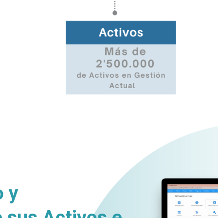
o y
e sus
Activos e