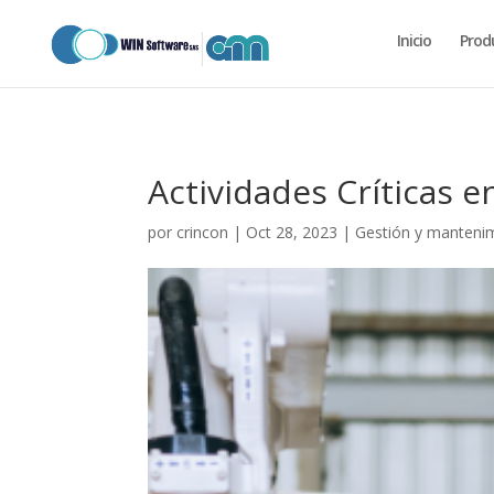
codigo_completo_para_pegar.txt
Inicio
Prod
Actividades Críticas 
por
crincon
|
Oct 28, 2023
|
Gestión y mantenim